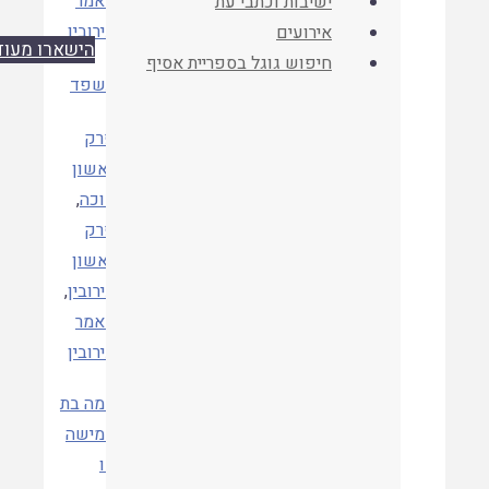
מאמר
ישיבות וכתבי עת
כתב העת
עירובין
אירועים
הישארו מעודכנים
חיפוש גוגל בספריית אסיף
שנה
תשפד
פרק
ראשון
סוכה
,
פרק
קטגוריות
ראשון
עירובין
,
מאמר
עירובין
אמה בת
חמישה
או