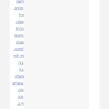
שישה
טפחים
,
גודל
האמה
,
הגדרת
מחיצות
לשבת
ולסוכה
,
לחי
,
לחי
מבוי
,
מבוי
למעלה
מעשרים
אמה
,
סוכה
תגיות
דף ב
,