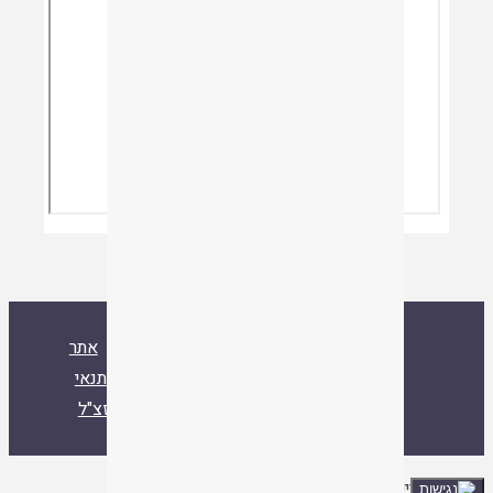
ספרייה
אסיף
אודות
צור קשר
אתר
איגוד ישיבות ההסדר
עלו לאחרונה
תנאי
שימוש
הרב ד"ר שמואל עמוס סמואל זצ"ל
ספרייה
|