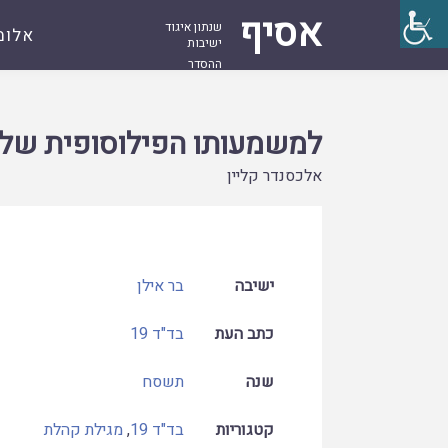
אסיף
שנתון איגוד
אלומ
ישיבות
ההסדר
עמוד
קובץ
למשמעותו הפילוסופית של ספר קהלת לאור 
ראשי
למשמעותו הפילוסופית של 
אלכסנדר קליין
ישיבה
בר אילן
כתב העת
בד"ד 19
שנה
תשסח
קטגוריות
בד"ד 19
,
מגילת קהלת