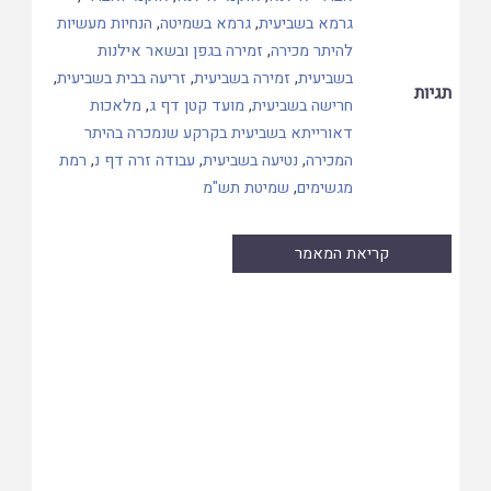
גרמא בשביעית
,
גרמא בשמיטה
,
הנחיות מעשיות
להיתר מכירה
,
זמירה בגפן ובשאר אילנות
בשביעית
,
זמירה בשביעית
,
זריעה בבית בשביעית
,
תגיות
חרישה בשביעית
,
מועד קטן דף ג
,
מלאכות
דאורייתא בשביעית בקרקע שנמכרה בהיתר
המכירה
,
נטיעה בשביעית
,
עבודה זרה דף נ
,
רמת
מגשימים
,
שמיטת תש"מ
קריאת המאמר
Skip
to
PDF
content