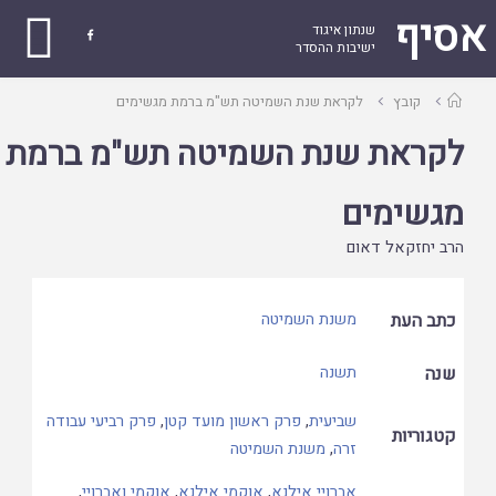
אסיף
שנתון איגוד

ישיבות ההסדר
עמוד
קובץ
לקראת שנת השמיטה תש"מ ברמת מגשימים
ראשי
לקראת שנת השמיטה תש"מ ברמת
מגשימים
הרב יחזקאל דאום
כתב העת
משנת השמיטה
שנה
תשנה
שביעית
,
פרק ראשון מועד קטן
,
פרק רביעי עבודה
קטגוריות
זרה
,
משנת השמיטה
אברויי אילנא
,
אוקמי אילנא
,
אוקמי ואברויי
,