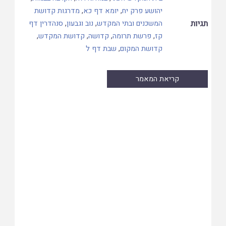
יהושע פרק יח
,
יומא דף כא
,
מדרגות קדושת
תגיות
המשכנים ובתי המקדש
,
נוב וגבעון
,
סנהדרין דף
קז
,
פרשת תרומה
,
קדושה
,
קדושת המקדש
,
קדושת המקום
,
שבת דף ל
קריאת המאמר
Skip
to
PDF
content