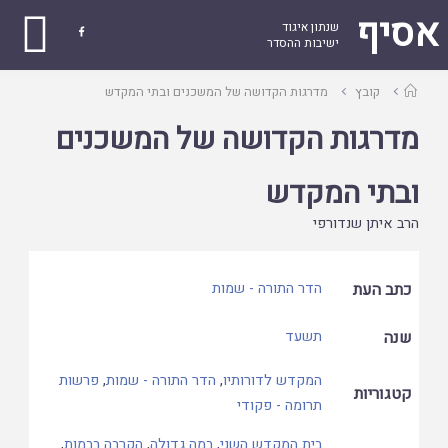
אסיף
שנתון איגוד

ישיבות ההסדר
עמוד
קובץ
מדרגות הקדושה של המשכנים ובתי המקדש
ראשי
מדרגות הקדושה של המשכנים
ובתי המקדש
הרב איתן שנדורפי
כתב העת
הדר התורה - שמות
שנה
תשעד
המקדש לדורותיו
,
הדר התורה - שמות
,
פרשות
קטגוריות
תרומה - פקודי
בית המקדש השני
,
במה גדולה
,
הקרבה בבמות
,