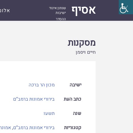
אסיף
שנתון איגוד
אלומ
ישיבות
ההסדר
עמוד
קובץ
מסקנות
ראשי
מסקנות
חיים ויסמן
ישיבה
מכון הר ברכה
כתב העת
בירורי אמונות ברמב"ם
שנה
תשעו
קטגוריות
בירורי אמונות ברמב"ם
,
אמונה