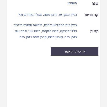
שנה
תשפא
קטגוריות
בניין המקדש
,
קרבן פסח
,
מעלין בקודש מא
בניין בית המקדש בזמננו
,
טומאה הותרה בציבור
,
תגיות
כללי פסיקה
,
פסח חזקיהו
,
פסח שני
,
פסח שני
בזמן הזה
,
קורבן פסח
,
קרבן פסח בזמן הזה
קריאת המאמר
Skip
to
PDF
content