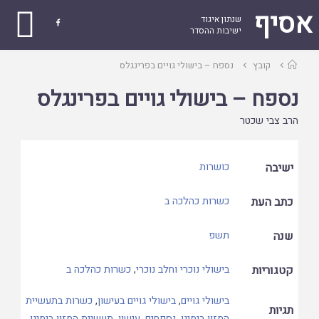
אסיף
שנתון איגוד

ישיבות ההסדר
עמוד
קובץ
נספח – בישולי גויים בפרינגלס
ראשי
נספח – בישולי גויים בפרינגלס
הרב צבי שכטר
ישיבה
כושרות
כתב העת
כשרות כהלכה ב
שנה
תשפ
קטגוריות
בישולי נוכרי וחלב נוכרי
,
כשרות כהלכה ב
בישולי גויים
,
בישולי גויים בעישון
,
כשרות בתעשיית
תגיות
המזון בימינו
,
נספחים
,
עישון
,
תעשיית המזון בימינו