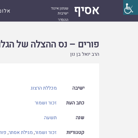
אסיף
שנתון איגוד
אלומ
ישיבות
ההסדר
עמוד
קובץ
פורים – נס ההצלה של הגלות
ראשי
פורים – נס ההצלה של הגלו
הרב יואל בן נון
ישיבה
מכללת הרצוג
כתב העת
זכור ושמור
שנה
תשעה
קטגוריות
זכור ושמור
,
מגילת אסתר
,
פור