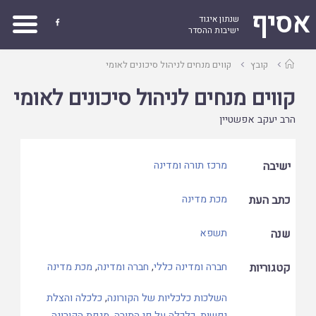
אסיף
שנתון איגוד

ישיבות ההסדר
עמוד
קובץ
קווים מנחים לניהול סיכונים לאומי
ראשי
קווים מנחים לניהול סיכונים לאומי
הרב יעקב אפשטיין
ישיבה
מרכז תורה ומדינה
כתב העת
מכת מדינה
שנה
תשפא
קטגוריות
חברה ומדינה כללי
,
חברה ומדינה
,
מכת מדינה
השלכות כלכליות של הקורונה
,
כלכלה והצלת
נפשות
,
כלכלה על פי התורה
,
מגפת הקורונה
,