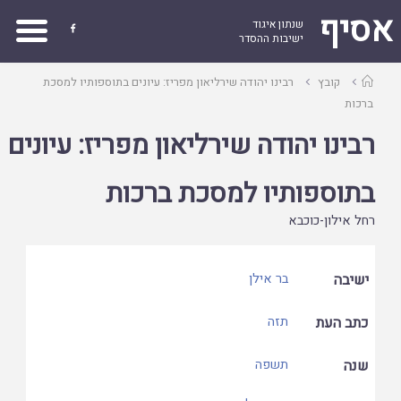
אסיף
שנתון איגוד

ישיבות ההסדר
עמוד
קובץ
רבינו יהודה שירליאון מפריז: עיונים בתוספותיו למסכת
ראשי
ברכות
רבינו יהודה שירליאון מפריז: עיונים
בתוספותיו למסכת ברכות
רחל אילון-כוכבא
ישיבה
בר אילן
כתב העת
תזה
שנה
תשפה