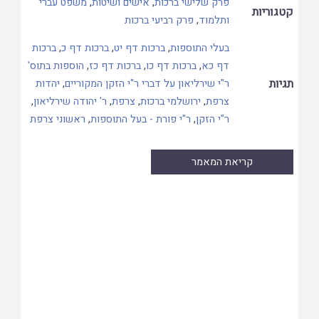
פרק שלישי ברכות
,
אישים ושיטות
,
משפט עברי
קטגוריות
ותלמוד
,
פרק רביעי ברכות
בעלי התוספות
,
ברכות דף יט
,
ברכות דף כ
,
ברכות
דף כא
,
ברכות דף כו
,
ברכות דף כז
,
הוספות בתוס'
תגיות
ר"י שירליאון על דברי ר"י הזקן המקוריים
,
יהדות
צרפת
,
ירושלמי ברכות
,
צרפת
,
ר' יהודה שירליאון
,
ר"י הזקן
,
ר"י פורת - בעל התוספות
,
ראשוני צרפת
קריאת המאמר
Skip
to
PDF
content