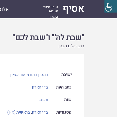
אסיף
שנתון איגוד
אלומ
ישיבות
ההסדר
עמוד
קובץ
"שבת לה'" ו"שבת לכם"
ראשי
"שבת לה'" ו"שבת לכם"
הרב רא"ם הכהן
ישיבה
המכון התורני אור עציון
כתב העת
בדי הארון
שנה
תשנג
קטגוריות
בדי הארון
,
בראשית (א-ו)