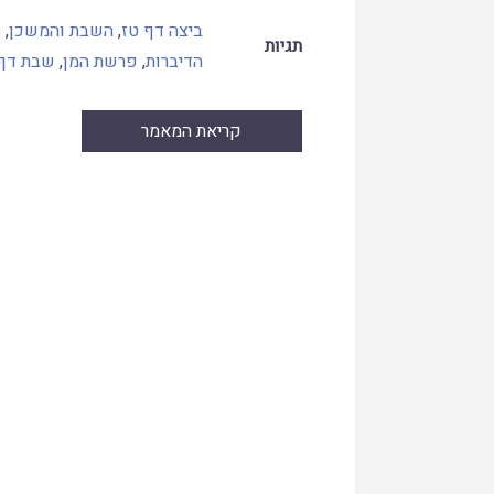
ביצה דף טז
,
השבת והמשכן
,
ז
תגיות
הדיברות
,
פרשת המן
,
שבת דף
קריאת המאמר
Skip
to
PDF
content