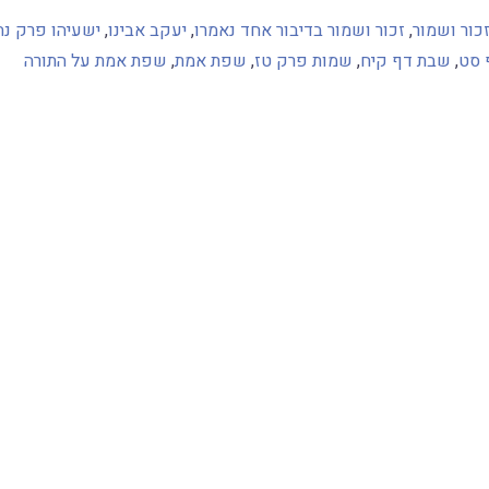
כור ושמור
,
זכור ושמור בדיבור אחד נאמרו
,
יעקב אבינו
,
ישעיהו פרק נח
 סט
,
שבת דף קיח
,
שמות פרק טז
,
שפת אמת
,
שפת אמת על התורה