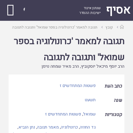
אסיף
שנתון איגוד

ישיבות ההסדר
עמוד
קובץ
תגובה למאמר 'כרונולוגיה בספר שמואל' ותגובה לתגובה
ראשי
תגובה למאמר 'כרונולוגיה בספר
שמואל' ותגובה לתגובה
הרב יוסף מיכאל יוסקוביץ
,
הרב מאיר שמחה נוימן
כתב העת
פשטות המתחדשים ז
שנה
תשעט
קטגוריות
שמואל
,
פשטות המתחדשים ז
גד החוזה
,
כרונולוגיה
,
מאמר תגובה
,
נתן הנביא
,