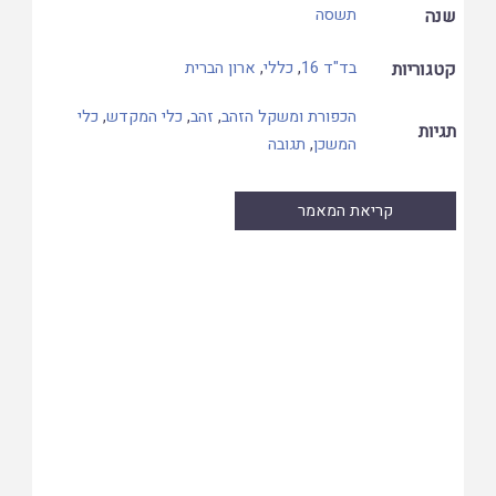
שנה
תשסה
קטגוריות
בד"ד 16
,
כללי
,
ארון הברית
הכפורת ומשקל הזהב
,
זהב
,
כלי המקדש
,
כלי
תגיות
המשכן
,
תגובה
קריאת המאמר
Skip
to
PDF
content