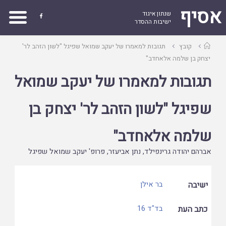
אסיף
שנתון איגוד

ישיבות ההסדר
עמוד
קובץ
תגובות למאמרו של יעקב שמואל שפיגל "לשון הזהב לר'
ראשי
יצחק בן שלמה אלאחדב"
תגובות למאמרו של יעקב שמואל
שפיגל "לשון הזהב לר' יצחק בן
שלמה אלאחדב"
אברהם יהודה גרינפילד
,
נתן אביעזר
,
פרופ' יעקב שמואל שפיגל
ישיבה
בר אילן
כתב העת
בד"ד 16