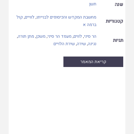
שנה
תשן
מחשבת המקדש והכיסופים לבנייתו
,
לוויים
,
קול
קטגוריות
ברמה א
הר סיני
,
לווים
,
מעמד הר סיני
,
משכן
,
מתן תורה
,
תגיות
נגינה
,
שירה
,
שירת הלויים
קריאת המאמר
Skip
to
PDF
content