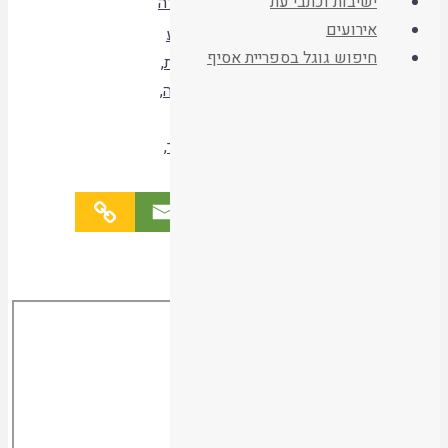
ישיבות וכתבי עת
וגאולה
אירועים
ארבע
ספרים
חיפוש גוגל בספריית אסיף
כוסות
,
גאולה
,
תגיות
היו שותפים
ליל
הסדר
,
הישארו מעודכנים
פסח
קריאת המאמר
Skip
to
PDF
content