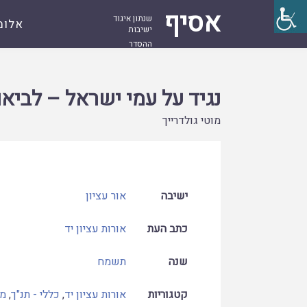
אסיף
שנתון איגוד
אלומ
ישיבות
ההסדר
עמוד
קובץ
נגיד על עמי ישראל – לביאור התואר נגיד, 
ראשי
נגיד על עמי ישראל – לביאו
מוטי גולדרייך
ישיבה
אור עציון
כתב העת
אורות עציון יד
שנה
תשמח
קטגוריות
אורות עציון יד
,
כללי - תנ"ך
,
מל