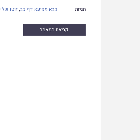
תגיות
בבא מציעא דף כב
,
זוטו של י
קריאת המאמר
Skip
to
PDF
content