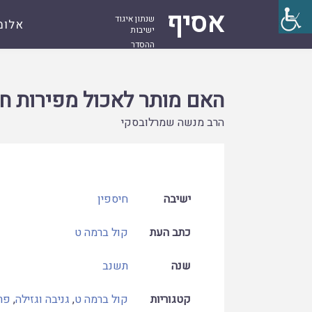
אסיף
שנתון איגוד
אלומ
ישיבות
ההסדר
עמוד
קובץ
האם מותר לאכול מפירות חבירו בלא ידיעתו
ראשי
האם מותר לאכול מפירות חב
הרב מנשה שמרלובסקי
ישיבה
חיספין
כתב העת
קול ברמה ט
שנה
תשנב
קטגוריות
קול ברמה ט
,
גניבה וגזילה
,
פר