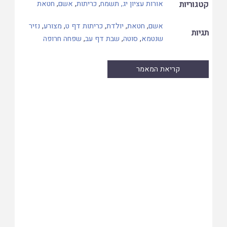
קטגוריות
אורות עציון יג, תשמח
,
כריתות
,
אשם
,
חטאת
אשם
,
חטאת
,
יולדת
,
כריתות דף ט
,
מצורע
,
נזיר
תגיות
שנטמא
,
סוטה
,
שבת דף עב
,
שפחה חרופה
קריאת המאמר
Skip
to
PDF
content