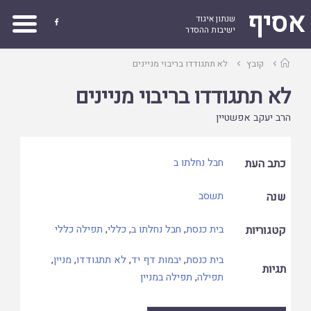
אסיף
שנתון איגוד

ישיבות ההסדר
עמוד
קובץ
לא תתגודדו בריבוי מניינים
ראשי
לא תתגודדו בריבוי מניינים
הרב יעקב אפשטיין
כתב העת
חבל נחלתו ב
שנה
תשסב
קטגוריות
בית כנסת
,
חבל נחלתו ב
,
כללי
,
תפילה כללי
בית כנסת
,
יבמות דף יד
,
לא תתגודדו
,
מניין
,
תגיות
תפילה
,
תפילה במניין