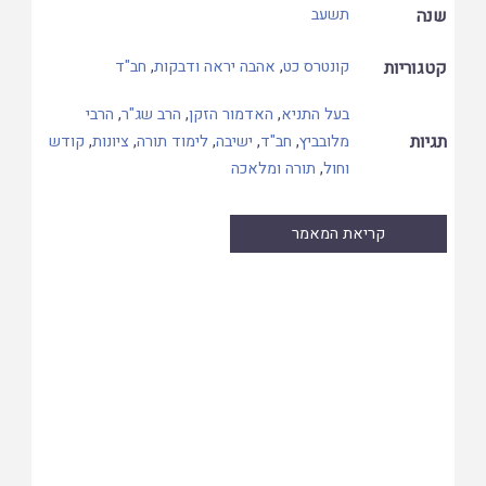
שנה
תשעב
קטגוריות
קונטרס כט
,
אהבה יראה ודבקות
,
חב"ד
בעל התניא
,
האדמור הזקן
,
הרב שג"ר
,
הרבי
תגיות
מלובביץ
,
חב"ד
,
ישיבה
,
לימוד תורה
,
ציונות
,
קודש
וחול
,
תורה ומלאכה
קריאת המאמר
Skip
to
PDF
content