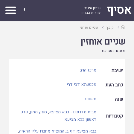
אסיף
שנתון איגוד

ישיבות ההסדר
עמוד
קובץ
שניים אוחזין
ראשי
שניים אוחזין
מאמר מערכת
ישיבה
מרכז הרב
כתב העת
מכנשתא דבי דרי
שנה
תשסט
מבית מדרשנו - בבא מציעא
,
ספק ממון
,
פרק
קטגוריות
ראשון בבא מציעא
בבא מציעא דף ב
,
המוציא מחברו עליו הראיה
,