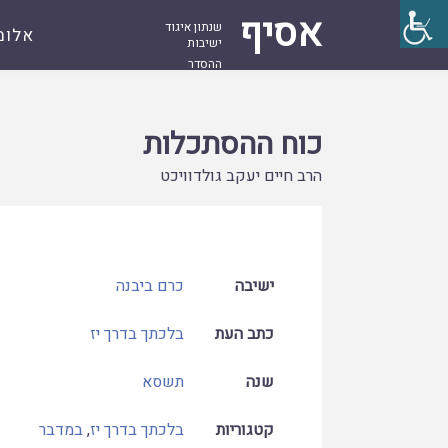
אסיף
שנתון איגוד
אלומ
ישיבות
ההסדר
עמוד
קובץ
כוח ההסתכלות
ראשי
כוח ההסתכלות
הרב חיים יעקב גולדוויכט
ישיבה
כרם ביבנה
כתב העת
בלכתך בדרך יז
שנה
תשסא
קטגוריות
בלכתך בדרך יז
,
במדבר