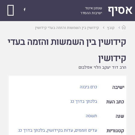
אסיף
שנתון איגוד

ישיבות ההסדר
עמוד
קובץ
קידושין בין השמשות והזמה בעדי קידושין
ראשי
קידושין בין השמשות והזמה בעדי
קידושין
הרב דוד יעקב הלוי אפלבום
ישיבה
כרם ביבנה
כתב העת
בלכתך בדרך כג
שנה
תשסה
קטגוריות
עדים זוממים
,
עדות בקידושין
,
בלכתך בדרך כג