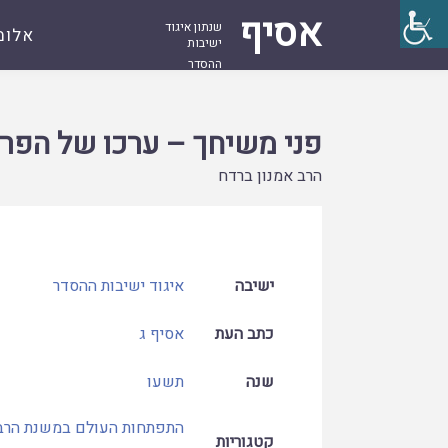
אסיף
שנתון איגוד
אלומ
ישיבות
ההסדר
עמוד
קובץ
פני משיחך – ערכו של הפרט במשנת הראי"ה
ראשי
פני משיחך – ערכו של הפר
הרב אמנון ברדח
ישיבה
איגוד ישיבות ההסדר
כתב העת
אסיף ג
שנה
תשעו
התפתחות העולם במשנת הרב
קטגוריות