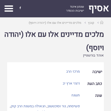
אסיף
שנתון איגוד

ישיבות ההסדר
עמוד
קובץ
מלכים מדיינים אלו עם אלו (יהודה ויוסף)
ראשי
מלכים מדיינים אלו עם אלו (יהודה
ויוסף)
אוהד בורשטיין
ישיבה
מרכז הרב
כתב העת
ניצני ארץ יב
שנה
תשנח
פשיסחה, גור וסוכטשוב
,
הגאולה במשנת הרב קוק
,