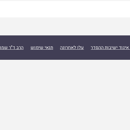
איגוד ישיבות ההסדר
עלו לאחרונה
תנאי שימוש
הרב ד"ר שמו