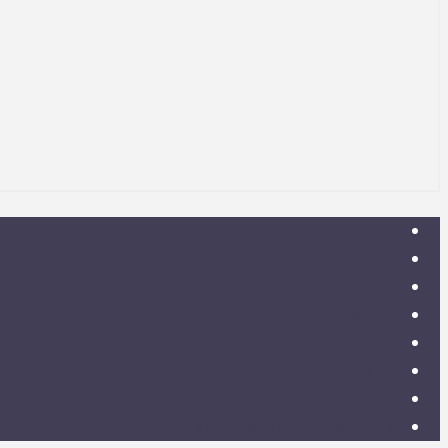
ספרייה
אסיף
אודות
צור קשר
אתר איגוד ישיבות ההסדר
עלו לאחרונה
תנאי שימוש
הרב ד"ר שמואל עמוס סמואל זצ"ל