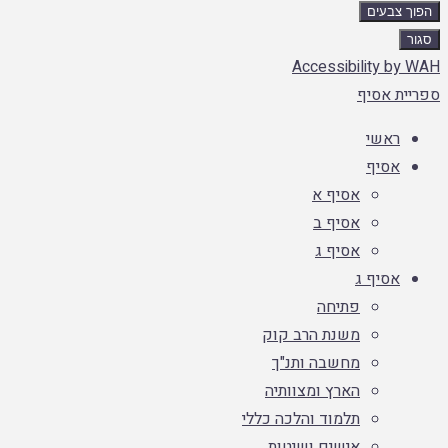
הפוך צבעים
סגור
Accessibility by WAH
ספריית אסיף
ראשי
אסיף
אסיף א
אסיף ב
אסיף ג
אסיף ג
פתיחה
משנת הרב קוק
מחשבה ותנ"ך
הארץ ומצוותיה
תלמוד והלכה כללי
אישים ושיטות