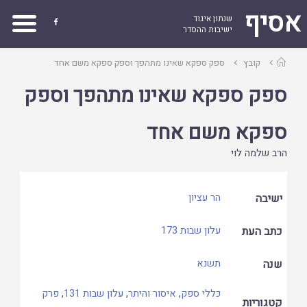
אסיף
שנתון איגוד

ישיבות ההסדר
עמוד
קובץ
ספק ספקא שאינו מתהפך וספק ספקא משם אחד
ראשי
ספק ספקא שאינו מתהפך וספק
ספקא משם אחד
הרב שלמה לוי
ישיבה
הר עציון
כתב העת
עלון שבות 173
שנה
תשנא
כללי ספק
,
איסור והיתר
,
עלון שבות 131
,
פרק
קטגוריות