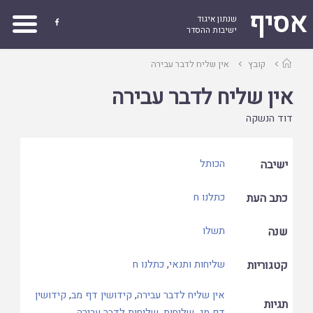
אסיף
שנתון איגוד

ישיבות ההסדר
עמוד
קובץ
אין שליח לדבר עבירה
ראשי
אין שליח לדבר עבירה
דוד הנשקה
ישיבה
הכותל
כתב העת
כתלנו ח
שנה
תשלו
קטגוריות
שליחות ותנאי
,
כתלנו ח
אין שליח לדבר עבירה
,
קידושין דף מב
,
קידושין
תגיות
דף מג
,
שליחות
,
שליחות לדבר עבירה