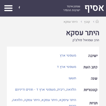
אסיף
שנתון איגוד

ישיבות ההסדר
עמוד
קובץ
היתר עסקא
ראשי
היתר עסקא
הרב שמואל פולצ'ק
ישיבה
משפטי ארץ
כתב העת
משפטי ארץ ד
שנה
תשעו
קטגוריות
הלוואה
,
ריבית
,
משפטי ארץ ד - חוזים ודיניהם
היתר עיסקא
,
היתר עסקא
,
היתר עסקה
,
הלוואה
,
תגיות
ריבית