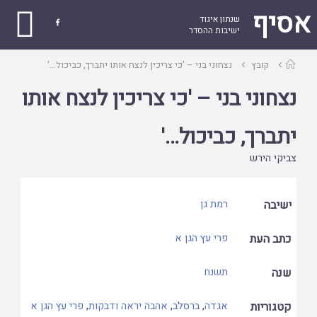
אסיף
שנתון איגוד

ישיבות ההסדר
עמוד
קובץ
נצחוני בני – 'כי צריכין לנצח אותו יתברך, כביכול…'
ראשי
נצחוני בני – 'כי צריכין לנצח אותו
יתברך, כביכול…'
צביקי הירש
ישיבה
רמת גן
כתב העת
פרי עץ הגן א
שנה
תשנח
קטגוריות
אגדה
,
ברסלב
,
אהבה יראה ודבקות
,
פרי עץ הגן א