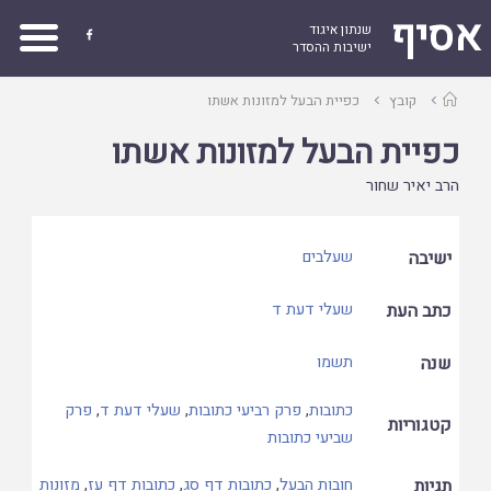
אסיף
שנתון איגוד

ישיבות ההסדר
עמוד
קובץ
כפיית הבעל למזונות אשתו
ראשי
כפיית הבעל למזונות אשתו
הרב יאיר שחור
ישיבה
שעלבים
כתב העת
שעלי דעת ד
שנה
תשמו
כתובות
,
פרק רביעי כתובות
,
שעלי דעת ד
,
פרק
קטגוריות
שביעי כתובות
תגיות
חובות הבעל
,
כתובות דף סג
,
כתובות דף עז
,
מזונות