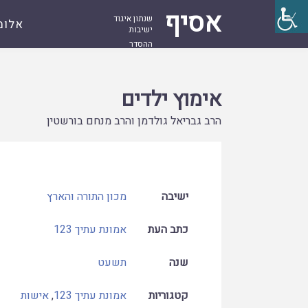
אסיף
שנתון איגוד
אלומ
ישיבות
ההסדר
עמוד
קובץ
אימוץ ילדים
ראשי
אימוץ ילדים
הרב גבריאל גולדמן והרב מנחם בורשטין
ישיבה
מכון התורה והארץ
כתב העת
אמונת עתיך 123
שנה
תשעט
קטגוריות
אמונת עתיך 123
,
אישות