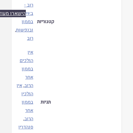
רוב -
באיסור,
הישארו מעודכנים
קטגוריות
בממון
ובנפשות
,
רוב
אין
הולכים
בממון
אחר
הרוב
,
אין
הולכין
תגיות
בממון
אחר
הרוב
,
סנהדרין