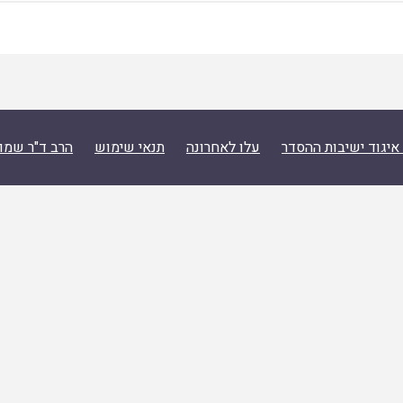
איגוד ישיבות ההסדר
עלו לאחרונה
תנאי שימוש
הרב ד"ר שמו