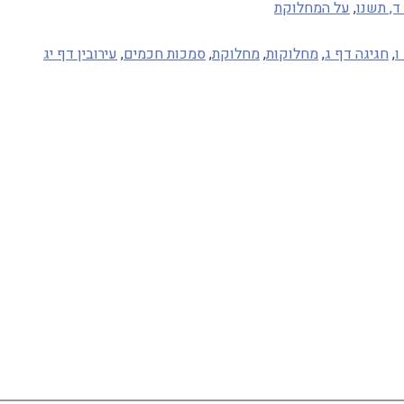
ד, תשנו
,
על המחלוקת
ו
,
חגיגה דף ג
,
מחלוקות
,
מחלוקת
,
סמכות חכמים
,
עירובין דף יג