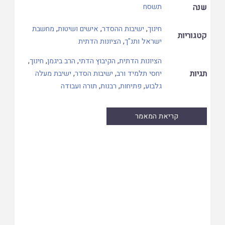
שנה
תשסח
חינוך
,
ישיבות ההסדר
,
אישים ושיטות
,
מחשבת
קטגוריות
ישראל ותנ"ך
,
הציונות הדתית
הציונות הדתית
,
הקיבוץ הדתי
,
הרב ביגמן
,
חינוך
,
תגיות
יחסי תלמיד ורב
,
ישיבות הסדר
,
ישיבת מעלה
גלבוע
,
פתיחות
,
רבנות
,
תורה ועבודה
קריאת המאמר
Skip
to
PDF
content