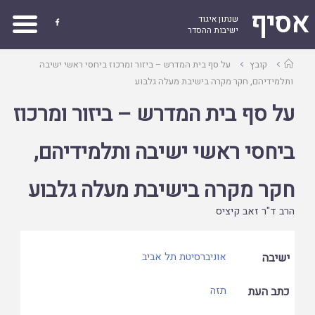
אסיף
שנתון איגוד

ישיבות ההסדר
עמוד
קובץ
על סף בית המדרש – ביזור ומרכוז ביחסי ראשי ישיבה
ראשי
ותלמידיהם, חקר מקרה בישיבת מעלה גלבוע
על סף בית המדרש – ביזור ומרכוז
ביחסי ראשי ישיבה ותלמידיהם,
חקר מקרה בישיבת מעלה גלבוע
הרב ד"ר זאב קיציס
ישיבה
אוניברסיטת תל אביב
כתב העת
תזה