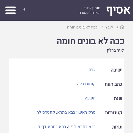
אסיף
שנתון איגוד

ישיבות ההסדר
עמוד
קובץ
ככה לא בונים חומה
ראשי
ככה לא בונים חומה
יאיר ברלין
ישיבה
שיח
כתב העת
קונטרס לה
שנה
תשעה
קטגוריות
פרק ראשון בבא בתרא
,
קונטרס לה
תגיות
בבא בתרא דף ז
,
בבא בתרא דף ח