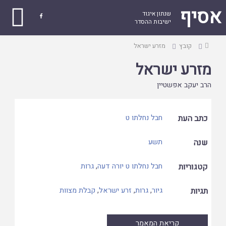
אסיף
שנתון איגוד

ישיבות ההסדר
עמוד
קובץ
מזרע ישראל
ראשי
מזרע ישראל
הרב יעקב אפשטיין
כתב העת
חבל נחלתו ט
שנה
תשע
קטגוריות
חבל נחלתו ט יורה דעה
,
גרות
תגיות
גיור
,
גרות
,
זרע ישראל
,
קבלת מצוות
קריאת המאמר