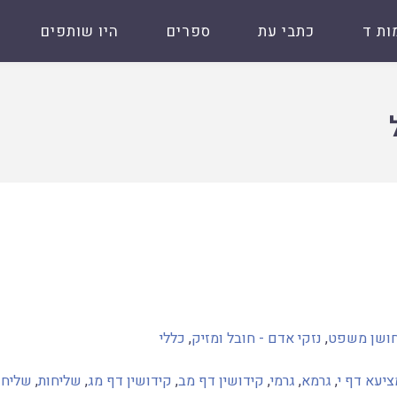
ות ד
כתבי עת
ספרים
היו שותפים
חושן משפט
,
נזקי אדם - חובל ומזיק
,
כללי
יעא דף י
,
גרמא
,
גרמי
,
קידושין דף מב
,
קידושין דף מג
,
שליחות
,
שליחו