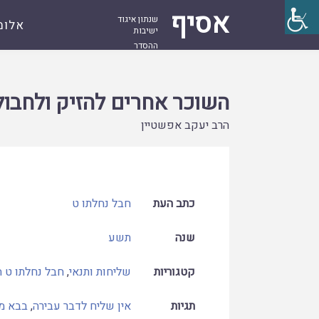
אסיף
שנתון איגוד
אלומ
ישיבות
ההסדר
עמוד
קובץ
השוכר אחרים להזיק ולחבול
ראשי
השוכר אחרים להזיק ולחבול
הרב יעקב אפשטיין
כתב העת
חבל נחלתו ט
שנה
תשע
קטגוריות
שליחות ותנאי
,
חבל נחלתו ט 
תגיות
אין שליח לדבר עבירה
,
בבא מצ