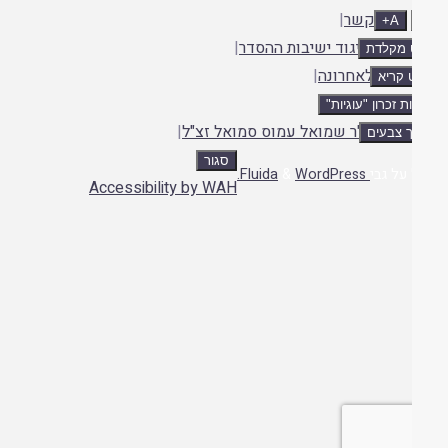
צור קשר
|
A+
אתר איגוד ישיבות ההסדר
|
ט מקלדת
עלו לאחרונה
|
 קריא
תנאי שימוש
|
ת זכרון "עוגיות"
הרב ד"ר שמואל עמוס סמואל זצ"ל
|
 צבעים
סגור
ה
על גבי
Fluida
WordPress.
&
Accessibility by WAH
לה