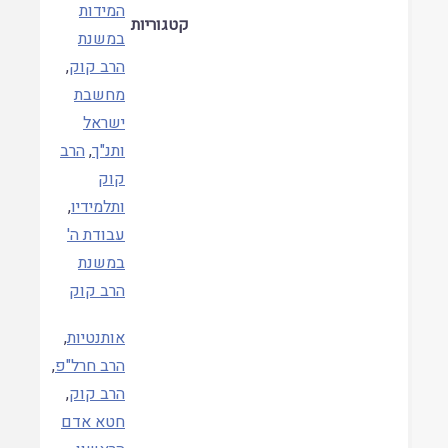
המידות
קטגוריות
במשנת
הרב קוק
,
מחשבת
ישראל
ותנ"ך
,
הרב
קוק
ותלמידיו
,
עבודת ה'
במשנת
הרב קוק
אותנטיות
,
הרב חרל"פ
,
הרב קוק
,
חטא אדם