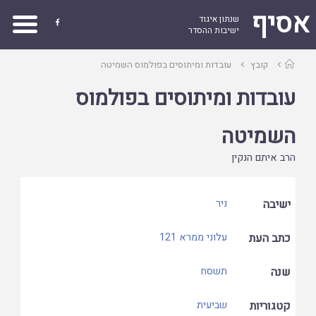
אסיף
שנתון איגוד

ישיבות ההסדר
עמוד
קובץ
עובדות ומיתוסים בפולמוס השמיטה
ראשי
עובדות ומיתוסים בפולמוס
השמיטה
הרב איתם הנקין
ישיבה
ניר
כתב העת
עלוני ממרא 121
שנה
תשסח
קטגוריות
שביעית