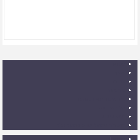
ספרייה
אסיף
אודות
צור קשר
אתר איגוד ישיבות ההסדר
עלו לאחרונה
תנאי שימוש
הרב ד"ר שמואל עמוס סמואל זצ"ל
ספרייה
|