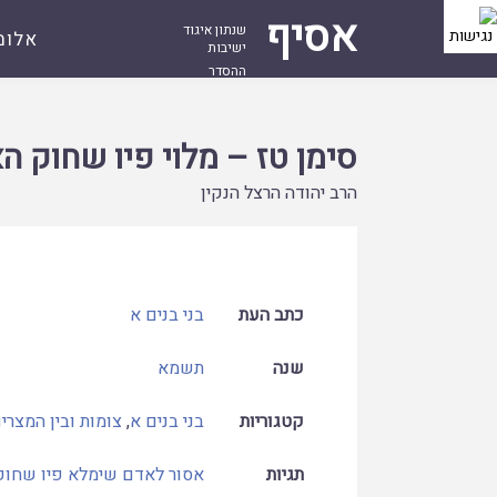
אסיף
שנתון איגוד
אלומ
ישיבות
ההסדר
עמוד
קובץ
סימן טז – מלוי פיו שחוק האם מותר בשמחה
ראשי
סימן טז – מלוי פיו שחוק 
הרב יהודה הרצל הנקין
כתב העת
בני בנים א
שנה
תשמא
קטגוריות
בני בנים א
,
צומות ובין המצרי
תגיות
אסור לאדם שימלא פיו שחוק