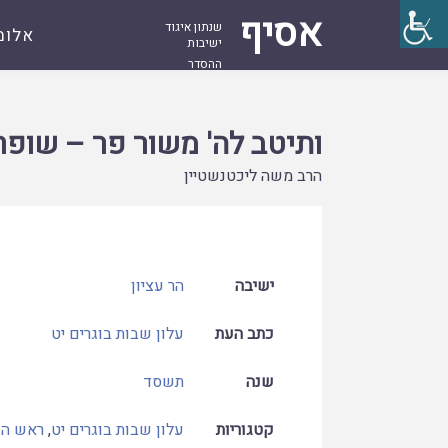
אסיף
שנתון איגוד
אלומ
ישיבות
ההסדר
עמוד
קובץ
ותיטב לה' משור פר – שופר משופר משור פר
ראשי
ותיטב לה' משור פר – שופ
הרב משה ליכטנשטיין
ישיבה
הר עציון
כתב העת
עלון שבות בוגרים יט
שנה
תשסד
קטגוריות
עלון שבות בוגרים יט
,
ראש ה