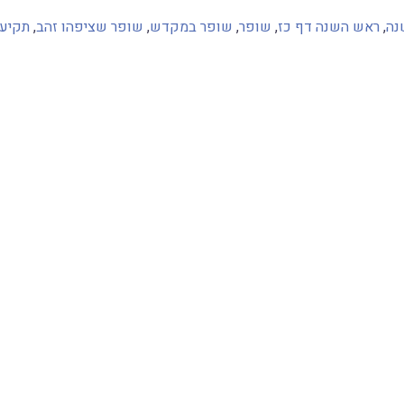
נה
,
ראש השנה דף כז
,
שופר
,
שופר במקדש
,
שופר שציפהו זהב
,
תקיע