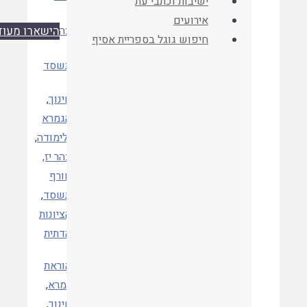
ישיבות וכתבי עת
אירועים
כתב העת
צהר יז
הישארו מעודכנים
חיפוש גוגל בספריית אסיף
שנה
תשסד
חינוך
,
הגמרא
ולימודה
,
צהר יז,
קטגוריות
חורף
תשסד
,
הציונות
הדתית
הוראת
גמרא
,
חינוך
,