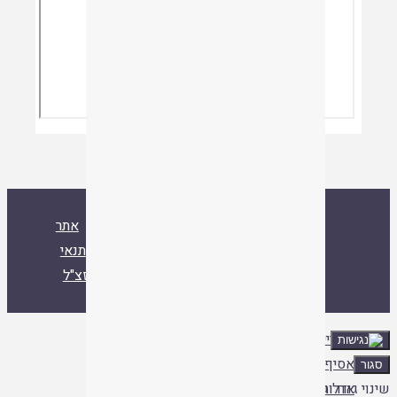
ספרייה
אסיף
אודות
צור קשר
אתר
איגוד ישיבות ההסדר
עלו לאחרונה
תנאי
שימוש
הרב ד"ר שמואל עמוס סמואל זצ"ל
ספרייה
|
אסיף
|
אודות
|
 גודל גופנים