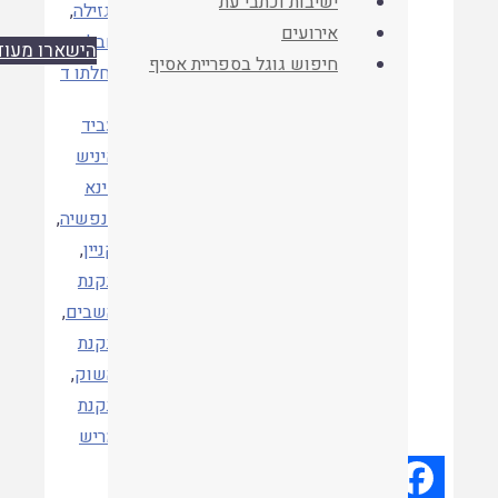
ישיבות וכתבי עת
קטגוריות
וגזילה
,
אירועים
חבל
הישארו מעודכנים
חיפוש גוגל בספריית אסיף
נחלתו ד
עביד
איניש
דינא
לנפשיה
,
קניין
,
תגיות
תקנת
השבים
,
תקנת
השוק
,
תקנת
מריש