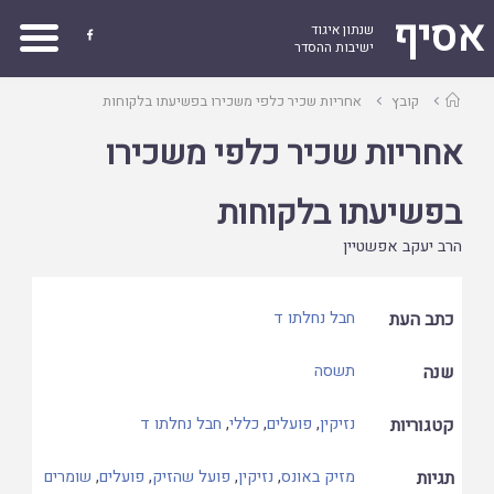
אסיף
שנתון איגוד

ישיבות ההסדר
עמוד
קובץ
אחריות שכיר כלפי משכירו בפשיעתו בלקוחות
ראשי
אחריות שכיר כלפי משכירו
בפשיעתו בלקוחות
הרב יעקב אפשטיין
כתב העת
חבל נחלתו ד
שנה
תשסה
קטגוריות
נזיקין
,
פועלים
,
כללי
,
חבל נחלתו ד
תגיות
מזיק באונס
,
נזיקין
,
פועל שהזיק
,
פועלים
,
שומרים