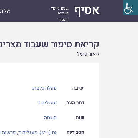
אסיף
שנתון איגוד
אלומ
ישיבות
ההסדר
עמוד
קובץ
קריאת סיפור שעבוד מצרים לאור סיפור מגד
ראשי
קריאת סיפור שעבוד מצרים 
ליאור כרמל
ישיבה
מעלה גלבוע
כתב העת
מעגלים ד
שנה
תשסה
קטגוריות
נח (ו-יא)
,
מעגלים ד
,
פרשות ש