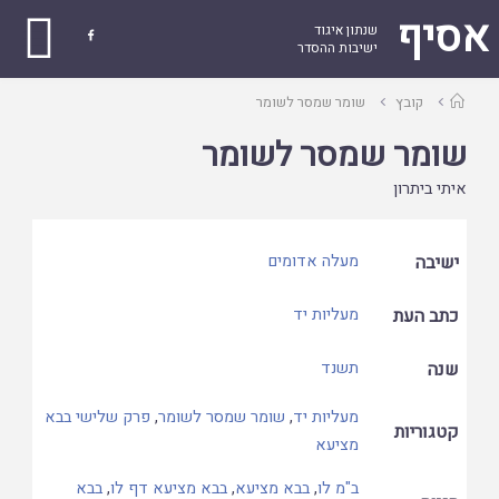
אסיף
שנתון איגוד

ישיבות ההסדר
עמוד
קובץ
שומר שמסר לשומר
ראשי
שומר שמסר לשומר
איתי ביתרון
ישיבה
מעלה אדומים
כתב העת
מעליות יד
שנה
תשנד
מעליות יד
,
שומר שמסר לשומר
,
פרק שלישי בבא
קטגוריות
מציעא
ב"מ לו
,
בבא מציעא
,
בבא מציעא דף לו
,
בבא