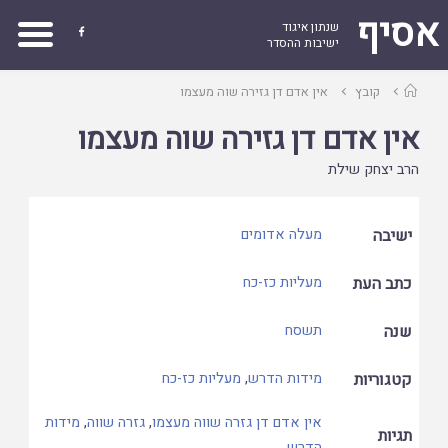
אסיף
שנתון איגוד

ישיבות ההסדר
עמוד
קובץ
אין אדם דן גזירה שוה מעצמו
ראשי
אין אדם דן גזירה שוה מעצמו
הרב יצחק שילת
ישיבה
מעלה אדומים
כתב העת
מעליות כז-כח
שנה
תשסח
קטגוריות
מידות הדרש
,
מעליות כז-כח
אין אדם דן גזרה שווה מעצמו
,
גזרה שווה
,
מידות
תגיות
הדרש